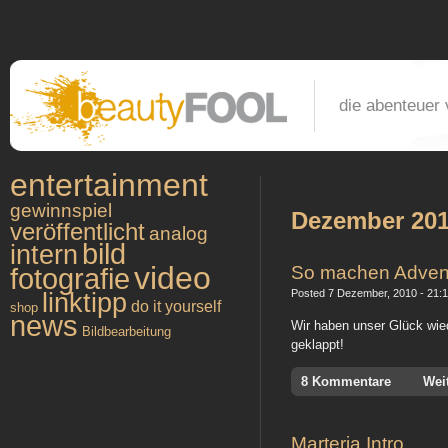
die abenteuer 
entertainment
gewinnspiel
Dezember 20
veröffentlicht
analog
bild
intern
video
So machen Adven
fotografie
Posted 7 Dezember, 2010 - 21:1
linktipp
do it yourself
shop
news
Wir haben unser Glück wied
Bildbearbeitung
geklappt!
8 Kommentare
Wei
Marteria Intro