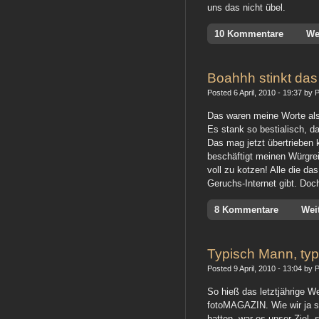
uns das nicht übel.
10 Kommentare
We
Boahhh stinkt das 
Posted 6 April, 2010 - 19:37 by P
Das waren meine Worte als 
Es stank so bestialisch, d
Das mag jetzt übertrieben 
beschäftigt meinen Würgrei
voll zu kotzen! Alle die da
Geruchs-Internet gibt. Doc
8 Kommentare
Wei
Typisch Mann, typ
Posted 9 April, 2010 - 13:04 by P
So hieß das letztjährige 
fotoMAGAZIN. Wie wir ja s
hatten, war es unser Ziel, 