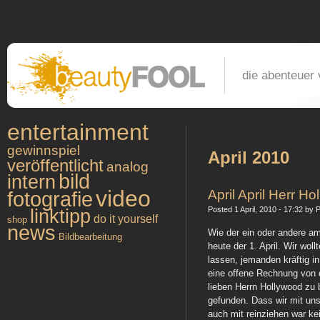
die abenteuer 
entertainment
gewinnspiel
April 2010
veröffentlicht
analog
bild
intern
video
April April Herr H
fotografie
Posted 1 April, 2010 - 17:32 by P
linktipp
do it yourself
shop
news
Wie der ein oder andere am
Bildbearbeitung
heute der 1. April. Wir wol
lassen, jemanden kräftig i
eine offene Rechnung von d
lieben Herrn Hollywood zu 
gefunden. Dass wir mit un
auch mit reinziehen war ke